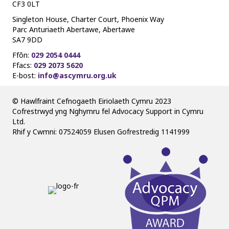
CF3 0LT
Singleton House, Charter Court, Phoenix Way
Parc Anturiaeth Abertawe, Abertawe
SA7 9DD
Ffôn:
029 2054 0444
Ffacs:
029 2073 5620
E-bost:
info@ascymru.org.uk
© Hawlfraint Cefnogaeth Eiriolaeth Cymru 2023
Cofrestrwyd yng Nghymru fel Advocacy Support in Cymru
Ltd.
Rhif y Cwmni: 07524059 Elusen Gofrestredig 1141999