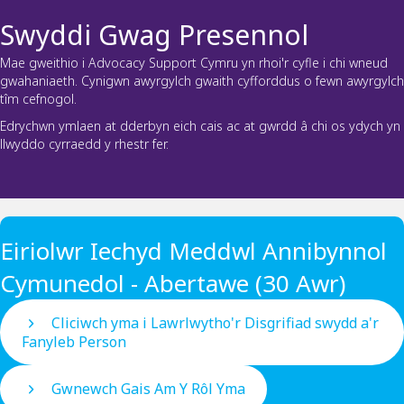
Swyddi Gwag Presennol
Mae gweithio i Advocacy Support Cymru yn rhoi'r cyfle i chi wneud
gwahaniaeth. Cynigwn awyrgylch gwaith cyfforddus o fewn awyrgylch
tîm cefnogol.
Edrychwn ymlaen at dderbyn eich cais ac at gwrdd â chi os ydych yn
llwyddo cyrraedd y rhestr fer.
Eiriolwr Iechyd Meddwl Annibynnol
Cymunedol - Abertawe (30 Awr)
Cliciwch yma i Lawrlwytho'r Disgrifiad swydd a'r
Fanyleb Person
Gwnewch Gais Am Y Rôl Yma