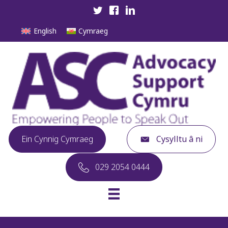
English
Cymraeg
Ein Cynnig Cymraeg
Cysylltu â ni
029 2054 0444