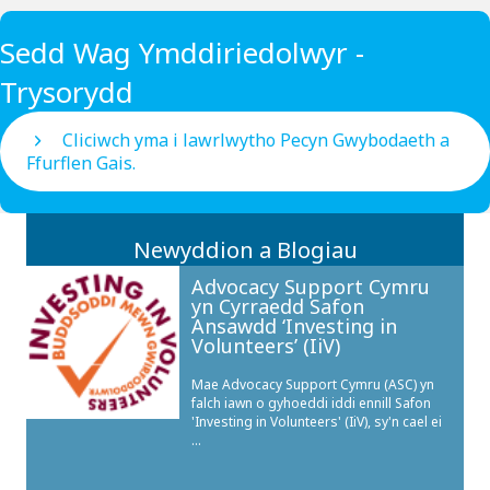
Sedd Wag Ymddiriedolwyr -
Trysorydd
Cliciwch yma i lawrlwytho Pecyn Gwybodaeth a
Ffurflen Gais.
Newyddion a Blogiau
Advocacy Support Cymru
yn Cyrraedd Safon
Ansawdd ‘Investing in
Volunteers’ (IiV)
Mae Advocacy Support Cymru (ASC) yn
falch iawn o gyhoeddi iddi ennill Safon
'Investing in Volunteers' (IiV), sy'n cael ei
...