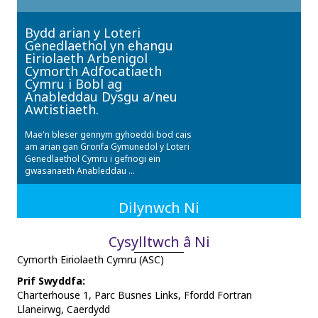
Bydd arian y Loteri
Genedlaethol yn ehangu
Eiriolaeth Arbenigol
Cymorth Adfocatiaeth
Cymru i Bobl ag
Anableddau Dysgu a/neu
Awtistiaeth.
Mae'n bleser gennym gyhoeddi bod cais
am arian gan Gronfa Gymunedol y Loteri
Genedlaethol Cymru i gefnogi ein
gwasanaeth Anableddau ...
Dilynwch Ni
Cysylltwch â Ni
Cymorth Eiriolaeth Cymru (ASC)
Prif Swyddfa:
Charterhouse 1, Parc Busnes Links, Ffordd Fortran
Llaneirwg, Caerdydd