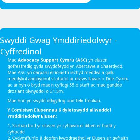
Swyddi Gwag Ymddiriedolwyr -
Cyffredinol
Mae
Advocacy Support Cymru (ASC)
yn elusen
gofrestredig gyda swyddfeydd yn Abertawe a Chaerdydd.
Mae ASC yn darparu eiriolaeth iechyd meddwl a gallu
meddyliol annibynnol statudol ar draws llawer o Dde Cymru
ac ar hyn o bryd mae'n cyflogi 55 o staff ac mae ganddo
drosiant blynyddol o £1.5m.
Mae hon yn swydd ddigyflog ond telir treuliau.
Y Comisiwn Elusennau 6 dyletswydd allweddol
Ymddiriedolwr Elusen:
1. Sicrhau bod yr elusen yn cyflawni ei diben er budd y
cyhoedd
2. Cydymffurfio â dogfen lywodraethol yr Elusen a'r gyfraith