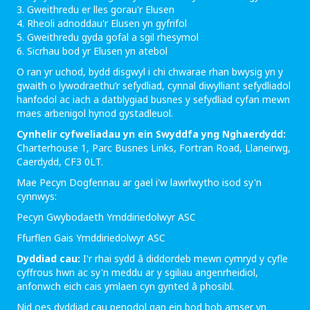
3. Gweithredu er lles gorau'r Elusen
4. Rheoli adnoddau'r Elusen yn gyfrifol
5. Gweithredu gyda gofal a sgil rhesymol
6. Sicrhau bod yr Elusen yn atebol
O ran yr uchod, bydd disgwyl i chi chwarae rhan bwysig yn y
gwaith o lywodraethu’r sefydliad, cynnal diwylliant sefydliadol
hanfodol ac iach a datblygiad busnes y sefydliad cyfan mewn
maes arbenigol hynod gystadleuol.
Cynhelir cyfweliadau yn ein Swyddfa yng Nghaerdydd:
Charterhouse 1, Parc Busnes Links, Fortran Road, Llaneirwg,
Caerdydd, CF3 0LT.
Mae Pecyn Dogfennau ar gael i'w lawrlwytho isod sy'n
cynnwys:
Pecyn Gwybodaeth Ymddiriedolwyr ASC
Ffurflen Gais Ymddiriedolwyr ASC
Dyddiad cau:
I'r rhai sydd â diddordeb mewn cymryd y cyfle
cyffrous hwn ac sy'n meddu ar y sgiliau angenrheidiol,
anfonwch eich cais ymlaen cyn gynted â phosibl.
Nid oes dyddiad cau penodol gan ein bod bob amser yn